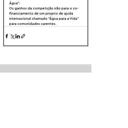
Água".
Os ganhos da competição irão para o co-
financiamento de um projeto de ajuda 
internacional chamado "Água para a Vida" 
para comunidades carentes.
FOLLOW US:
PROMOTE YOUR CALL:
OFFICIAL
PARTNER: