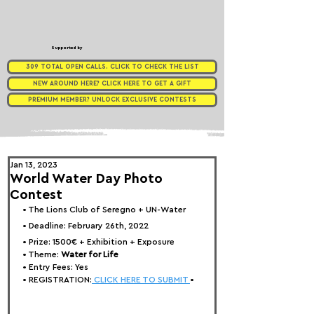
Supported by
309 TOTAL OPEN CALLS. CLICK TO CHECK THE LIST
NEW AROUND HERE? CLICK HERE TO GET A GIFT
PREMIUM MEMBER? UNLOCK EXCLUSIVE CONTESTS
Jan 13, 2023
World Water Day Photo
Contest
• 
The Lions Club of Seregno + UN-Water
• Deadline: February 26th, 2022⁠
• Prize: 
1500€ + Exhibition + Exposure
• Theme: 
Water for Life
• Entry Fees: Yes
• REGISTRATION:
 CLICK HERE TO SUBMIT 
•