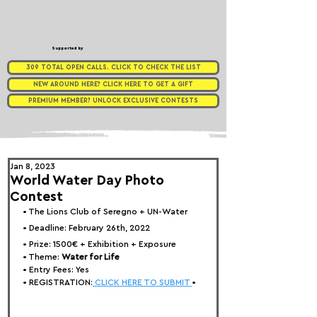
Supported by
309 TOTAL OPEN CALLS. CLICK TO CHECK THE LIST
NEW AROUND HERE? CLICK HERE TO GET A GIFT
PREMIUM MEMBER? UNLOCK EXCLUSIVE CONTESTS
Jan 8, 2023
World Water Day Photo
Contest
• 
The Lions Club of Seregno + UN-Water
• Deadline: February 26th, 2022⁠
• Prize: 
1500€ + Exhibition + Exposure
• Theme: 
Water for Life
• Entry Fees: Yes
• REGISTRATION:
 CLICK HERE TO SUBMIT 
•