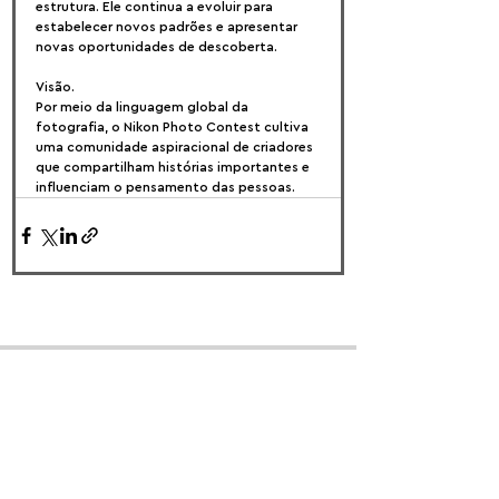
estrutura. Ele continua a evoluir para 
estabelecer novos padrões e apresentar 
novas oportunidades de descoberta.
Visão.
Por meio da linguagem global da 
fotografia, o Nikon Photo Contest cultiva 
uma comunidade aspiracional de criadores 
que compartilham histórias importantes e 
influenciam o pensamento das pessoas.
FOLLOW US:
PROMOTE YOUR CALL:
OFFICIAL
PARTNER: