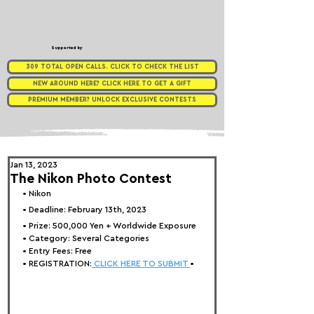
Supported by
309 TOTAL OPEN CALLS. CLICK TO CHECK THE LIST
NEW AROUND HERE? CLICK HERE TO GET A GIFT
PREMIUM MEMBER? UNLOCK EXCLUSIVE CONTESTS
Jan 13, 2023
The Nikon Photo Contest
• Nikon
• Deadline: February 13th, 2023
• Prize: 
500,000 Yen + Worldwide Exposure
• Category: 
Several Categories
• Entry Fees: Free
• REGISTRATION:
 CLICK HERE TO SUBMIT 
•