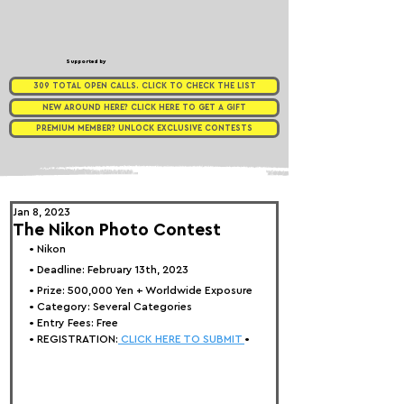
Supported by
309 TOTAL OPEN CALLS. CLICK TO CHECK THE LIST
NEW AROUND HERE? CLICK HERE TO GET A GIFT
PREMIUM MEMBER? UNLOCK EXCLUSIVE CONTESTS
Jan 8, 2023
The Nikon Photo Contest
• Nikon
• Deadline: February 13th, 2023
• Prize: 
500,000 Yen + Worldwide Exposure
• Category: 
Several Categories
• Entry Fees: Free
• REGISTRATION:
 CLICK HERE TO SUBMIT 
•