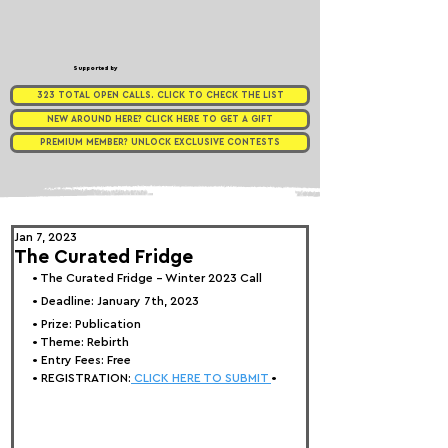
Supported by
323 TOTAL OPEN CALLS. CLICK TO CHECK THE LIST
NEW AROUND HERE? CLICK HERE TO GET A GIFT
PREMIUM MEMBER? UNLOCK EXCLUSIVE CONTESTS
Jan 7, 2023
The Curated Fridge
• 
The Curated Fridge - Winter 2023 Call
• Deadline: January 7th, 2023
• Prize: 
Publication
• Theme: Rebirth
• Entry Fees: Free
• REGISTRATION:
 CLICK HERE TO SUBMIT 
•