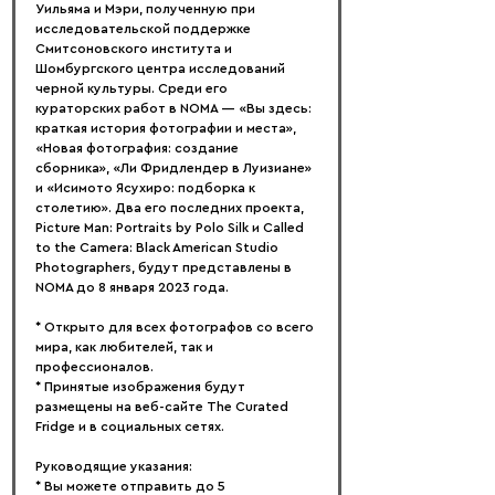
Уильяма и Мэри, полученную при 
исследовательской поддержке 
Смитсоновского института и 
Шомбургского центра исследований 
черной культуры. Среди его 
кураторских работ в NOMA — «Вы здесь: 
краткая история фотографии и места», 
«Новая фотография: создание 
сборника», «Ли Фридлендер в Луизиане» 
и «Исимото Ясухиро: подборка к 
столетию». Два его последних проекта, 
Picture Man: Portraits by Polo Silk и Called 
to the Camera: Black American Studio 
Photographers, будут представлены в 
NOMA до 8 января 2023 года.
* Открыто для всех фотографов со всего 
мира, как любителей, так и 
профессионалов.
* Принятые изображения будут 
размещены на веб-сайте The Curated 
Fridge и в социальных сетях.
Руководящие указания:
* Вы можете отправить до 5 