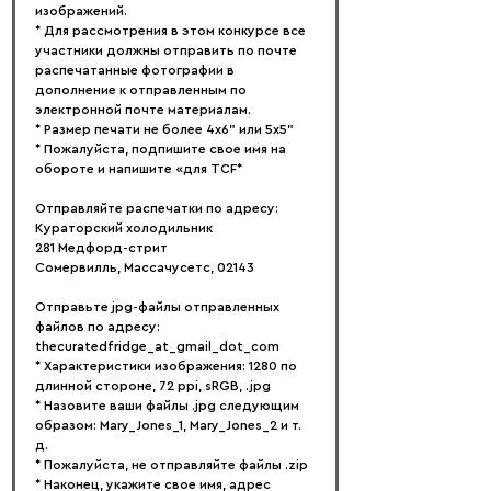
изображений.
* Для рассмотрения в этом конкурсе все 
участники должны отправить по почте 
распечатанные фотографии в 
дополнение к отправленным по 
электронной почте материалам.
* Размер печати не более 4x6" или 5x5"
* Пожалуйста, подпишите свое имя на 
обороте и напишите «для TCF*
Отправляйте распечатки по адресу:
Кураторский холодильник
281 Медфорд-стрит
Сомервилль, Массачусетс, 02143
Отправьте jpg-файлы отправленных 
файлов по адресу: 
thecuratedfridge_at_gmail_dot_com
* Характеристики изображения: 1280 по 
длинной стороне, 72 ppi, sRGB, .jpg
* Назовите ваши файлы .jpg следующим 
образом: Mary_Jones_1, Mary_Jones_2 и т. 
д.
* Пожалуйста, не отправляйте файлы .zip
* Наконец, укажите свое имя, адрес 