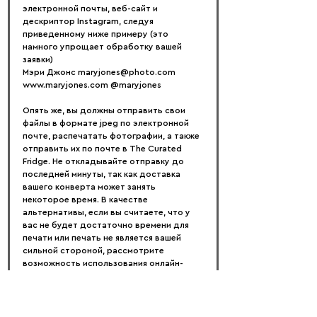
электронной почты, веб-сайт и 
дескриптор Instagram, следуя 
приведенному ниже примеру (это 
намного упрощает обработку вашей 
заявки)
Мэри Джонс maryjones@photo.com 
www.maryjones.com @maryjones
Опять же, вы должны отправить свои 
файлы в формате jpeg по электронной 
почте, распечатать фотографии, а также 
отправить их по почте в The Curated 
Fridge. Не откладывайте отправку до 
последней минуты, так как доставка 
вашего конверта может занять 
некоторое время. В качестве 
альтернативы, если вы считаете, что у 
вас не будет достаточно времени для 
печати или печать не является вашей 
сильной стороной, рассмотрите 
возможность использования онлайн-
компании, такой как Shutterfly и т. д., и 
отправки отпечатков непосредственно 
в The Curated Fridge.
Обратите внимание, что будут 