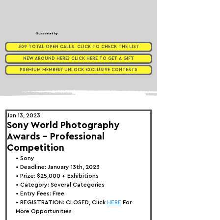
Supported by
309 TOTAL OPEN CALLS. CLICK TO CHECK THE LIST
NEW AROUND HERE? CLICK HERE TO GET A GIFT
PREMIUM MEMBER? UNLOCK EXCLUSIVE CONTESTS
Jan 13, 2023
Sony World Photography
Awards - Professional
Competition
• 
Sony
• Deadline: January 13th, 2023
• Prize: 
$25,000 + Exhibitions
• Category: Several Categories
• Entry Fees: Free
• REGISTRATION: 
CLOSED, Click 
HERE
 For 
More Opportunities