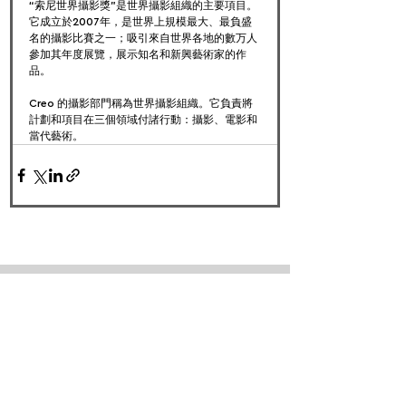
“索尼世界攝影獎”是世界攝影組織的主要項目。
它成立於2007年，是世界上規模最大、最負盛
名的攝影比賽之一；吸引來自世界各地的數万人
參加其年度展覽，展示知名和新興藝術家的作
品。
Creo 的攝影部門稱為世界攝影組織。它負責將
計劃和項目在三個領域付諸行動：攝影、電影和
當代藝術。
FOLLOW US:
PROMOTE YOUR CALL:
OFFICIAL
PARTNER: