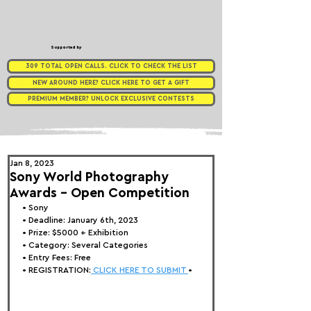
Supported by
309 TOTAL OPEN CALLS. CLICK TO CHECK THE LIST
NEW AROUND HERE? CLICK HERE TO GET A GIFT
PREMIUM MEMBER? UNLOCK EXCLUSIVE CONTESTS
Jan 8, 2023
Sony World Photography
Awards - Open Competition
• 
Sony
• Deadline: January 6th, 2023
• Prize: $5000 + Exhibition
• Category: Several Categories
• Entry Fees: Free
• REGISTRATION:
 CLICK HERE TO SUBMIT 
•