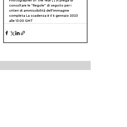
Photographer of the Year [ ] Si prega di 
consultare le "Regole" di seguito per i 
criteri di ammissibilità dell'immagine 
completa La scadenza è il 6 gennaio 2023 
alle 13:00 GMT
FOLLOW US:
PROMOTE YOUR CALL:
OFFICIAL
PARTNER: