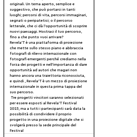
originali. Un tema aperto, semplice e 
suggestivo, che può portarci in tanti 
luoghi; percorsi di vita, percorsi immaginari, 
segnati o peripatetici; o il percorso 
letterale, che ci dà l'opportunità di scoprire 
nuovi paesaggi. Mostraci il tuo percorso, 
fino a che punto vuoi arrivare?
Revela'T è una piattaforma di proiezione 
che mette sullo stesso piano e abbraccia 
fotografi di rilievo internazionale con 
fotografi emergenti perché crediamo nella 
forza dei progetti e nell'importanza di dare 
opportunità ad autori che magari non 
hanno ancora una traiettoria riconosciuta, 
e quindi , Revela'T è un mezzo di proiezione 
internazionale in questa prima tappa del 
suo percorso.
 Tre progetti vincitori saranno selezionati 
per essere esposti al Revela'T Festival 
2023, ma a tutti i partecipanti sarà data la 
possibilità di condividere il proprio 
progetto in una proiezione digitale che si 
svolgerà presso la sede principale del 
Festival