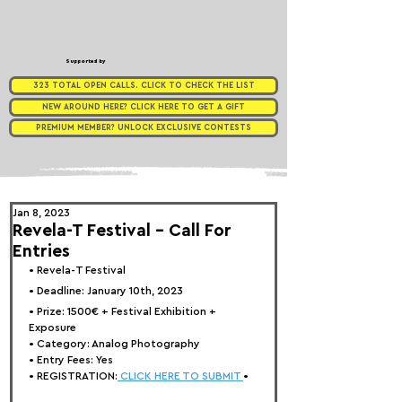
Supported by
323 TOTAL OPEN CALLS. CLICK TO CHECK THE LIST
NEW AROUND HERE? CLICK HERE TO GET A GIFT
PREMIUM MEMBER? UNLOCK EXCLUSIVE CONTESTS
Jan 8, 2023
Revela-T Festival - Call For
Entries
• 
Revela-T Festival
• Deadline: January 10th, 2023⁠
• Prize: 
1500€ + Festival Exhibition + 
Exposure
• Category: 
Analog Photography
• Entry Fees: Yes
• REGISTRATION:
 CLICK HERE TO SUBMIT 
•