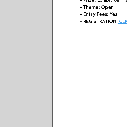
• Prize: 
Exhibition + 
• Theme: 
Open
• Entry Fees: Yes
• REGISTRATION:
 CL