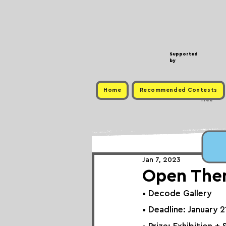
Supported
by
Home
Recommended Contests
Free
Jan 7, 2023
Open Them
• Decode Gallery
• Deadline: January 