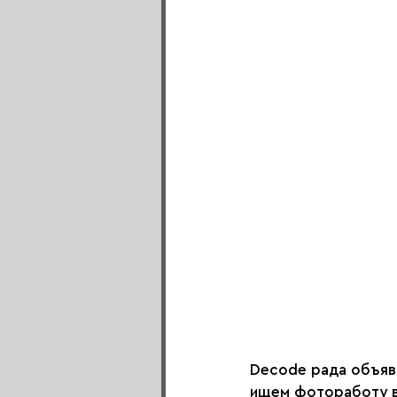
Decode рада объяв
ищем фотоработу в