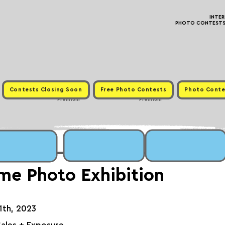
INTE
PHOTO CONTESTS ·
Contests Closing Soon
Free Photo Contests
Photo Conte
Premium
Premium
e Photo Exhibition
21th, 2023