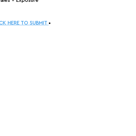
Sales + Exposure
ICK HERE TO SUBMIT 
•