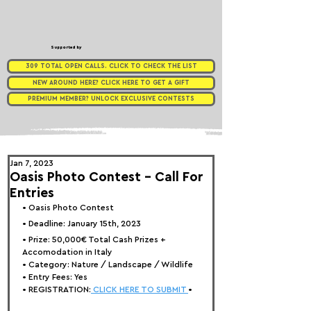
Supported by
309 TOTAL OPEN CALLS. CLICK TO CHECK THE LIST
NEW AROUND HERE? CLICK HERE TO GET A GIFT
PREMIUM MEMBER? UNLOCK EXCLUSIVE CONTESTS
Jan 7, 2023
Oasis Photo Contest - Call For
Entries
• 
Oasis Photo Contest
• Deadline: January 15th, 2023⁠
• Prize: 
50,000€ Total Cash Prizes + 
Accomodation in Italy
• Category: 
Nature / Landscape / Wildlife
• Entry Fees: Yes
• REGISTRATION:
 CLICK HERE TO SUBMIT 
•