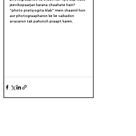
jeevikopaarjan karana chaahate hain? 
"photo pratiyogita klab" mein shaamil hon 
aur photograapharon ke lie saikadon 
avasaron tak pahunch praapt karen.