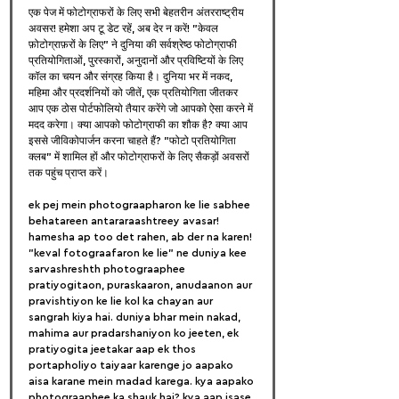
एक पेज में फोटोग्राफरों के लिए सभी बेहतरीन अंतरराष्ट्रीय 
अवसर! हमेशा अप टू डेट रहें, अब देर न करें! "केवल 
फ़ोटोग्राफ़रों के लिए" ने दुनिया की सर्वश्रेष्ठ फोटोग्राफी 
प्रतियोगिताओं, पुरस्कारों, अनुदानों और प्रविष्टियों के लिए 
कॉल का चयन और संग्रह किया है। दुनिया भर में नकद, 
महिमा और प्रदर्शनियों को जीतें, एक प्रतियोगिता जीतकर 
आप एक ठोस पोर्टफोलियो तैयार करेंगे जो आपको ऐसा करने में 
मदद करेगा। क्या आपको फोटोग्राफी का शौक है? क्या आप 
इससे जीविकोपार्जन करना चाहते हैं? "फोटो प्रतियोगिता 
क्लब" में शामिल हों और फोटोग्राफरों के लिए सैकड़ों अवसरों 
तक पहुंच प्राप्त करें।
ek pej mein photograapharon ke lie sabhee 
behatareen antararaashtreey avasar! 
hamesha ap too det rahen, ab der na karen! 
"keval fotograafaron ke lie" ne duniya kee 
sarvashreshth photograaphee 
pratiyogitaon, puraskaaron, anudaanon aur 
pravishtiyon ke lie kol ka chayan aur 
sangrah kiya hai. duniya bhar mein nakad, 
mahima aur pradarshaniyon ko jeeten, ek 
pratiyogita jeetakar aap ek thos 
portapholiyo taiyaar karenge jo aapako 
aisa karane mein madad karega. kya aapako 
photograaphee ka shauk hai? kya aap isase 