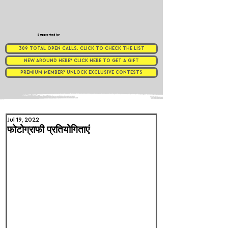
Supported by
309 TOTAL OPEN CALLS. CLICK TO CHECK THE LIST
NEW AROUND HERE? CLICK HERE TO GET A GIFT
PREMIUM MEMBER? UNLOCK EXCLUSIVE CONTESTS
Jul 19, 2022
फोटोग्राफी प्रतियोगिताएं