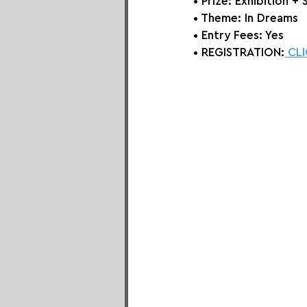
• Prize: 
Exhibition + 
• Theme: In Dreams
• Entry Fees: Yes
• REGISTRATION:
 CL