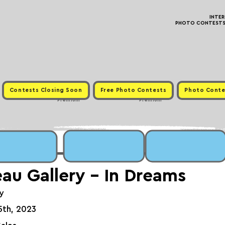
INTE
PHOTO CONTESTS ·
Contests Closing Soon
Free Photo Contests
Photo Conte
Premium
Premium
au Gallery - In Dreams
y
15th, 2023