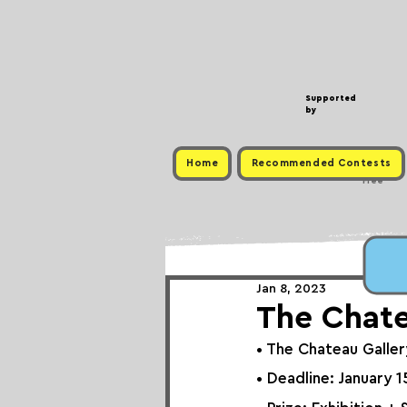
Supported
by
Home
Recommended Contests
Free
Jan 8, 2023
The Chate
• The 
Chateau Galler
• Deadline: January 