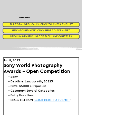
Supported by
309 TOTAL OPEN CALLS. CLICK TO CHECK THE LIST
NEW AROUND HERE? CLICK HERE TO GET A GIFT
PREMIUM MEMBER? UNLOCK EXCLUSIVE CONTESTS
Jan 8, 2023
Sony World Photography
Awards - Open Competition
• 
Sony
• Deadline: January 6th, 20223
• Prize: $5000 + Exposure
• Category: Several Categories
• Entry Fees: Free
• REGISTRATION:
 CLICK HERE TO SUBMIT 
•